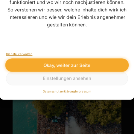
funktioniert und wo wir noch nachjustieren können.
So verstehen wir besser, welche Inhalte dich wirklich
interessieren und wie wir dein Erlebnis angenehmer
Young Classics Augsburg
gestalten können.
Martin Bruch
Februar 17, 2026
Keine Kommentare
Dienste verwalten
Okay, weiter zur Seite
Read more
Einstellungen ansehen
Datenschutzerklärung
Impressum