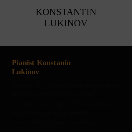
KONSTANTIN
LUKINOV
Pianist Konstanin
Lukinov
Problem: Die klassische Musik Branche ist
gnadenlos. Wer nicht zuvor unter
bekannten Namen gespielt hat, hat kaum
eine Chance auf große Auftritte.
Veranstalter bekommen unzählige
Anfragen wodurch mittlerweile selbst