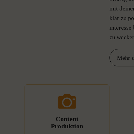
mit deine
klar zu p
interesse
zu wecke
Mehr 
Content
Produktion