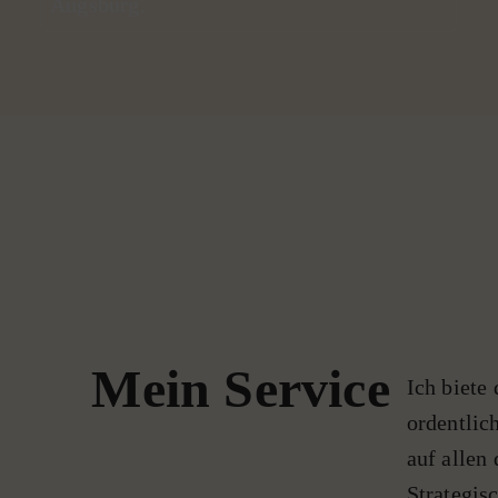
Augsburg.
aus
Mein Service
Ich biete
ordentlic
auf allen 
Strategis