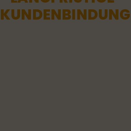
genau das suchen was du anbietest. Mit einem
KUNDENBINDUNG
klaren und professionellen Auftritt erreichst du
genau diese Menschen und hebst dich von der
Konkurrenz ab.
Hochwertige Film- und Fotoproduktionen
kombiniert mit strategischem Marketing sorgen
dafür, dass dein Marke nicht nur auffällt,
sondern Vertrauen schafft und wächst. Eine
ausdrucksvolle Präsenz spricht deine
Zielgruppe direkt an und steigert die
Wahrscheinlichkeit, dass sie sich für dein
Angebot entscheidet.