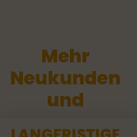
ZEIG DICH UM
GESEHEN ZU
Mehr
WERDEN.
Neukunden
Die Welt schaut zu – und dein Unternehmen ist
und
mitten drin.
Im Jahr 2024 waren 67,8 Millionen Menschen
in Deutschland auf Social Media unterwegs.
LANGFRISTIGE
Darunter sind heute potenzielle Kunden, die